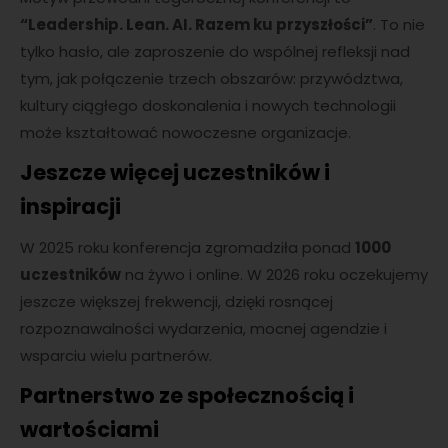
“Leadership. Lean. AI. Razem ku przyszłości”
. To nie
tylko hasło, ale zaproszenie do wspólnej refleksji nad
tym, jak połączenie trzech obszarów: przywództwa,
kultury ciągłego doskonalenia i nowych technologii
może kształtować nowoczesne organizacje.
Jeszcze więcej uczestników i
inspiracji
W 2025 roku konferencja zgromadziła ponad
1000
uczestników
na żywo i online. W 2026 roku oczekujemy
jeszcze większej frekwencji, dzięki rosnącej
rozpoznawalności wydarzenia, mocnej agendzie i
wsparciu wielu partnerów.
Partnerstwo ze społecznością i
wartościami