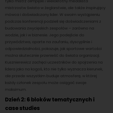
tylko mistrz olimpijski i wielokrotny medalista
mistrzostw świata w żeglarstwie, ale także inspirujący
mówca i doświadczony lider. W swoim wystąpieniu
podczas konferencji podzieli się doświadczeniami z
budowania zwycięskich zespołów – zarówno na
wodzie, jak i w biznesie. Jego podejście do
przywództwa, oparte na zaufaniu, dyscyplinie i
odpowiedzialności, pokazuje, jak sportowe wartości
można skutecznie przenieść do świata organizacji.
Kusznierewicz zachęci uczestników do spojrzenia na
lidera jako na kogoś, kto nie tylko wyznacza kierunek,
ale przede wszystkim buduje atmosferę, w której
każdy członek zespołu może osiągać swoje
maksimum.
Dzień 2: 6 bloków tematycznych i
case studies