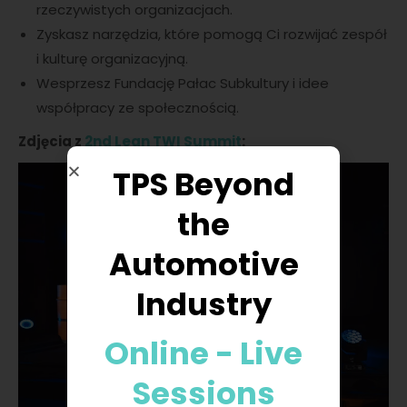
rzeczywistych organizacjach.
Zyskasz narzędzia, które pomogą Ci rozwijać zespół
i kulturę organizacyjną.
Wesprzesz Fundację Pałac Subkultury i idee
współpracy ze społecznością.
Zdjęcia z
2nd Lean TWI Summit
:
TPS Beyond
the
Automotive
Industry
Online - Live
Sessions