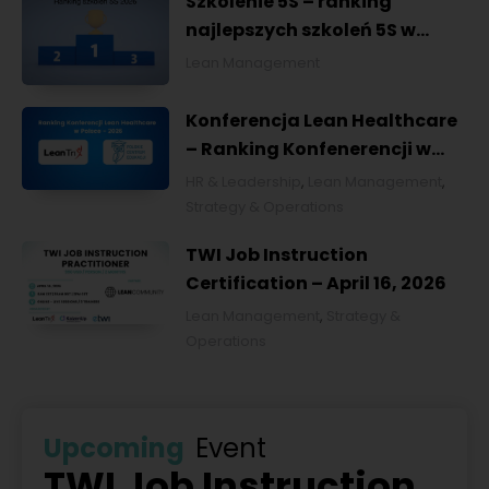
Szkolenie 5S – ranking
najlepszych szkoleń 5S w
Polsce na 2026
Lean Management
Konferencja Lean Healthcare
– Ranking Konfenerencji w
Ochronie Zdrowia w Polsce
HR & Leadership
,
Lean Management
,
2026
Strategy & Operations
TWI Job Instruction
Certification – April 16, 2026
Lean Management
,
Strategy &
Operations
Upcoming
Event
TWI Job Instruction