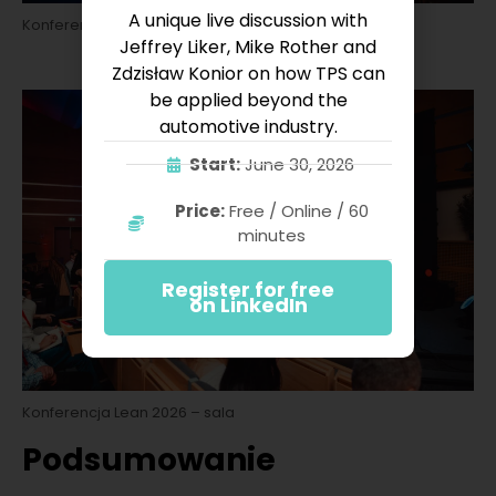
A unique live discussion with
Konferencja Lean TWI 2025
Jeffrey Liker, Mike Rother and
Zdzisław Konior on how TPS can
be applied beyond the
automotive industry.
Start:
June 30, 2026
Price:
Free / Online / 60
minutes
Register for free
on LinkedIn
Konferencja Lean 2026 – sala
Podsumowanie