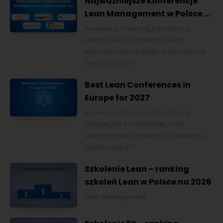
Najważniejsze konferencje
Lean Management w Polsce w
2027 roku [POL]
Business & Financial
,
Education &
Lifestyle
,
HR & Leadership
,
Lean
Management
,
Strategy & Operations
,
Technology & IT
Best Lean Conferences in
Europe for 2027
Business & Financial
,
Education &
Lifestyle
,
HR & Leadership
,
Lean
Management
,
Strategy & Operations
,
Technology & IT
Szkolenie Lean – ranking
szkoleń Lean w Polsce na 2026
Lean Management