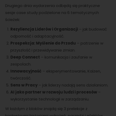
Drugiego dnia wydarzenia odbędą się praktyczne
sesje case study podzielone na 6 tematycznych
ścieżek:
Rezyliencja Liderów i Organizacji
– jak budować
odporność i adaptacyjność.
Prospekcja: Myślenie do Przodu
– patrzenie w
przyszłość i przewidywanie zmian.
Deep Connect
– komunikacja i zaufanie w
zespołach.
Innowacyjność
– eksperymentowanie, Kaizen,
twórczość.
Sens w Pracy
– jak liderzy nadają sens działaniom.
AI jako partner w rozwoju ludzi i procesów
–
wykorzystanie technologii w zarządzaniu.
W każdym z bloków znajdą się 3 prelekcje z
konkretnymi historiami wdrożeń, narzędzi i efektów.