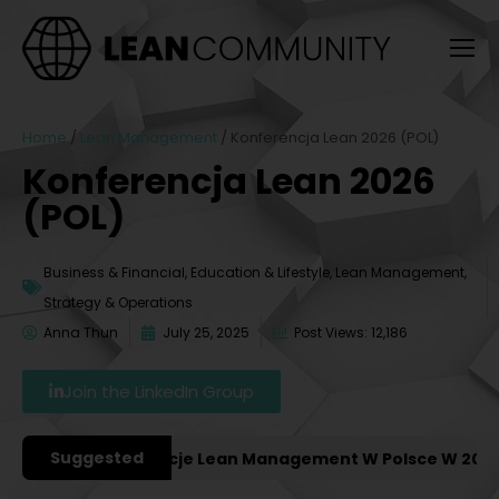
Home
/
Lean Management
/
Konferencja Lean 2026 (POL)
Konferencja Lean 2026
(POL)
Business & Financial
,
Education & Lifestyle
,
Lean Management
,
Strategy & Operations
Anna Thun
July 25, 2025
Post Views: 12,186
Join the LinkedIn Group
Suggested
iejsze Konferencje Lean Management W Polsce W 2027 Ro